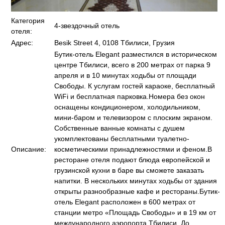
Категория
4-звездочный отель
отеля:
Адрес:
Besik Street 4, 0108 Тбилиси, Грузия
Бутик-отель Elegant разместился в историческом
центре Тбилиси, всего в 200 метрах от парка 9
апреля и в 10 минутах ходьбы от площади
Свободы. К услугам гостей караоке, бесплатный
WiFi и бесплатная парковка.Номера без окон
оснащены кондиционером, холодильником,
мини-баром и телевизором с плоским экраном.
Собственные ванные комнаты с душем
укомплектованы бесплатными туалетно-
Описание:
косметическими принадлежностями и феном.В
ресторане отеля подают блюда европейской и
грузинской кухни в баре вы сможете заказать
напитки. В нескольких минутах ходьбы от здания
открыты разнообразные кафе и рестораны.Бутик-
отель Elegant расположен в 600 метрах от
станции метро «Площадь Свободы» и в 19 км от
международного аэропорта Тбилиси. До