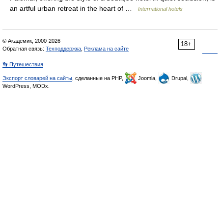
an artful urban retreat in the heart of …
International hotels
© Академик, 2000-2026
18+
Обратная связь:
Техподдержка
,
Реклама на сайте
👣 Путешествия
Экспорт словарей на сайты
, сделанные на PHP,
Joomla,
Drupal,
WordPress, MODx.