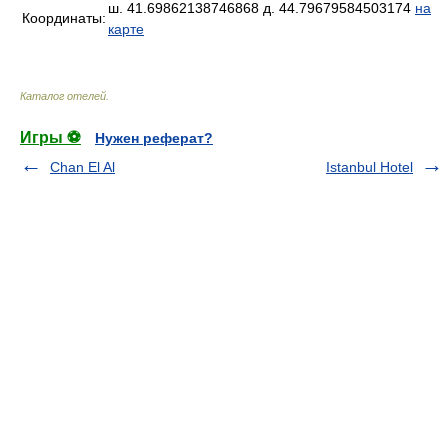
ш. 41.69862138746868 д. 44.79679584503174
на
Координаты:
карте
Каталог отелей
.
Игры ⚽
Нужен реферат?
Chan El Al
Istanbul Hotel